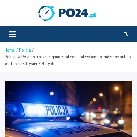
Skip
to
PO24.pl
content
Home
Policja
Policja w Poznaniu rozbija gang złodziei – odzyskano skradzione auta o
wartości 540 tysięcy złotych