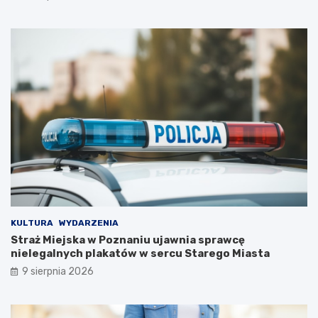
y
p
B
o
i
d
a
c
ł
z
e
a
j
s
D
w
a
y
m
j
y
ą
!
t
k
o
w
e
j
KULTURA
WYDARZENIA
w
Straż Miejska w Poznaniu ujawnia sprawcę
y
nielegalnych plakatów w sercu Starego Miasta
c
9 sierpnia 2026
i
e
c
z