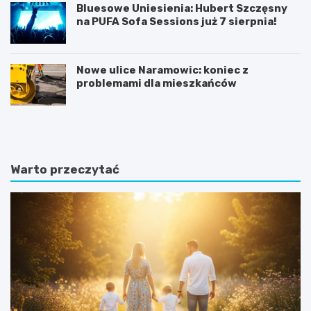
Bluesowe Uniesienia: Hubert Szczęsny
na PUFA Sofa Sessions już 7 sierpnia!
Nowe ulice Naramowic: koniec z
problemami dla mieszkańców
K
P
ó
o
r
z
n
n
i
a
Warto przeczytać
k
j
:
f
B
a
a
s
ś
c
n
y
i
n
o
u
w
j
y
ą
z
c