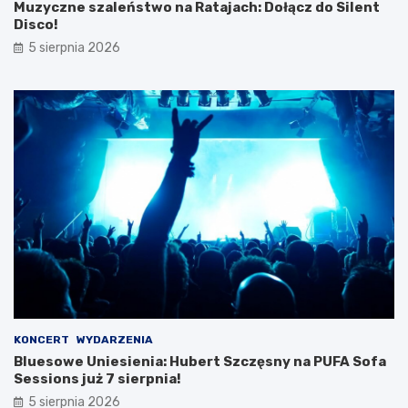
y
Muzyczne szaleństwo na Ratajach: Dołącz do Silent
c
Disco!
i
5 sierpnia 2026
e
c
z
k
i
KONCERT
WYDARZENIA
Bluesowe Uniesienia: Hubert Szczęsny na PUFA Sofa
Sessions już 7 sierpnia!
5 sierpnia 2026