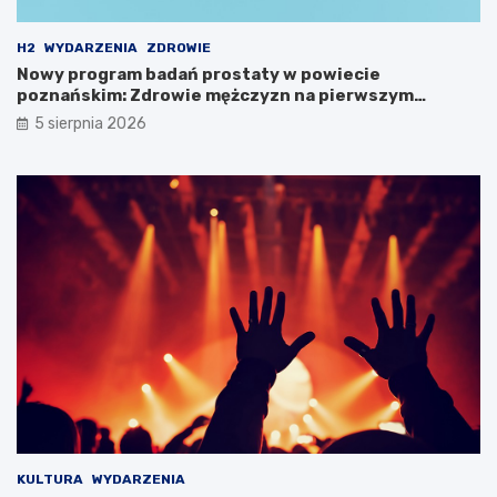
e
O
k
S
H2
WYDARZENIA
ZDROWIE
r
T
Nowy program badań prostaty w powiecie
e
i
poznańskim: Zdrowie mężczyzn na pierwszym
t
R
miejscu!
y
p
5 sierpnia 2026
B
o
i
d
a
c
ł
z
e
a
j
s
D
w
a
y
m
j
y
ą
!
t
k
o
w
e
j
w
KULTURA
WYDARZENIA