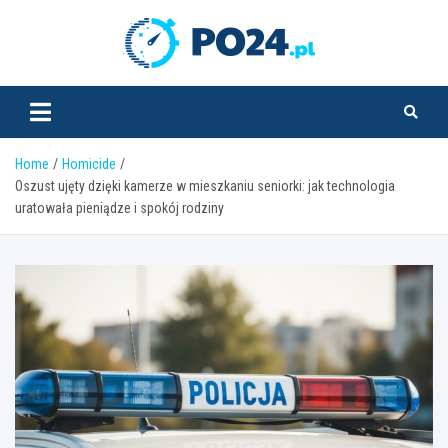
Skip
to
PO24.pl
content
Home
Homicide
Oszust ujęty dzięki kamerze w mieszkaniu seniorki: jak technologia
uratowała pieniądze i spokój rodziny