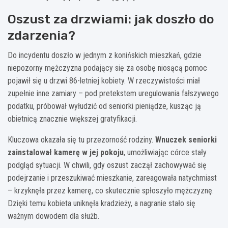
Oszust za drzwiami: jak doszło do
zdarzenia?
Do incydentu doszło w jednym z konińskich mieszkań, gdzie
niepozorny mężczyzna podający się za osobę niosącą pomoc
pojawił się u drzwi 86-letniej kobiety. W rzeczywistości miał
zupełnie inne zamiary – pod pretekstem uregulowania fałszywego
podatku, próbował wyłudzić od seniorki pieniądze, kusząc ją
obietnicą znacznie większej gratyfikacji.
Kluczowa okazała się tu przezorność rodziny.
Wnuczek seniorki
zainstalował kamerę w jej pokoju
, umożliwiając córce stały
podgląd sytuacji. W chwili, gdy oszust zaczął zachowywać się
podejrzanie i przeszukiwać mieszkanie, zareagowała natychmiast
– krzyknęła przez kamerę, co skutecznie spłoszyło mężczyznę.
Dzięki temu kobieta uniknęła kradzieży, a nagranie stało się
ważnym dowodem dla służb.