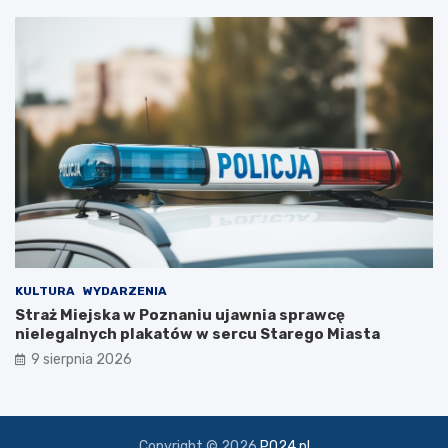
c
z
k
i
KULTURA
WYDARZENIA
Straż Miejska w Poznaniu ujawnia sprawcę
nielegalnych plakatów w sercu Starego Miasta
9 sierpnia 2026
Copyright © 2026
PO24.pl