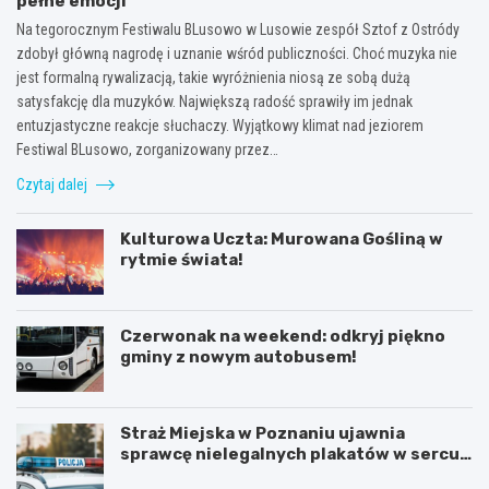
pełne emocji
Na tegorocznym Festiwalu BLusowo w Lusowie zespół Sztof z Ostródy
zdobył główną nagrodę i uznanie wśród publiczności. Choć muzyka nie
jest formalną rywalizacją, takie wyróżnienia niosą ze sobą dużą
satysfakcję dla muzyków. Największą radość sprawiły im jednak
entuzjastyczne reakcje słuchaczy. Wyjątkowy klimat nad jeziorem
Festiwal BLusowo, zorganizowany przez…
Czytaj dalej
Kulturowa Uczta: Murowana Gośliną w
rytmie świata!
Czerwonak na weekend: odkryj piękno
gminy z nowym autobusem!
Straż Miejska w Poznaniu ujawnia
sprawcę nielegalnych plakatów w sercu
Starego Miasta