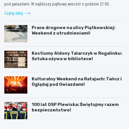
pod gwiazdami. W najbliższy piątkowy wieczór o godzinie 21:00…
Czytaj dalej
Prace drogowe na ulicy Piątkowskiej:
Weekend z utrudnieniami!
Kostiumy Aldony Talarczyk w Rogalinku:
Sztuka ożywa w bibliotece!
Kulturalny Weekend na Ratajach: Tańcz i
Oglądaj pod Gwiazdami!
100 lat OSP Plewiska: Świętujmy razem
bezpieczeństwo!
K
P
ó
o