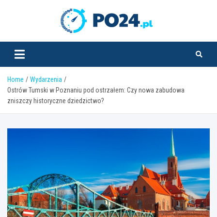
Skip
to
PO24.pl
content
Home
Wydarzenia
Ostrów Tumski w Poznaniu pod ostrzałem: Czy nowa zabudowa
zniszczy historyczne dziedzictwo?