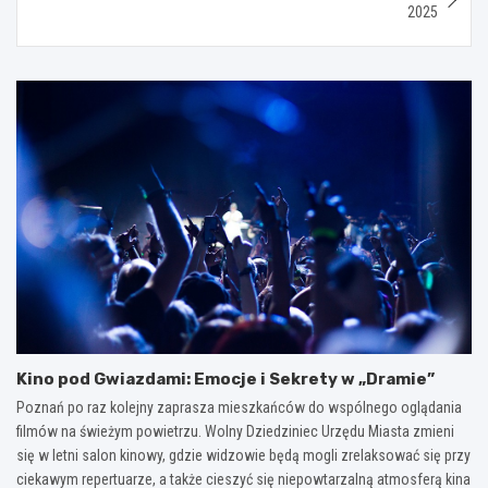
2025
Kino pod Gwiazdami: Emocje i Sekrety w „Dramie”
Poznań po raz kolejny zaprasza mieszkańców do wspólnego oglądania
filmów na świeżym powietrzu. Wolny Dziedziniec Urzędu Miasta zmieni
się w letni salon kinowy, gdzie widzowie będą mogli zrelaksować się przy
ciekawym repertuarze, a także cieszyć się niepowtarzalną atmosferą kina