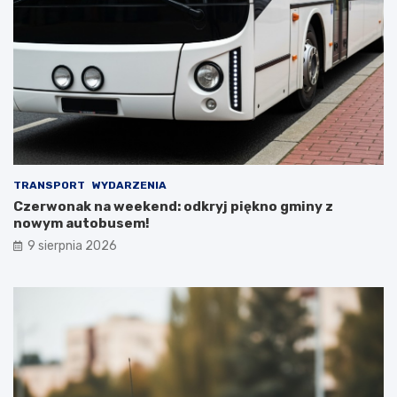
j
s
D
w
a
y
m
j
y
ą
!
t
k
o
w
e
j
TRANSPORT
WYDARZENIA
w
Czerwonak na weekend: odkryj piękno gminy z
y
nowym autobusem!
c
9 sierpnia 2026
i
e
c
z
k
i