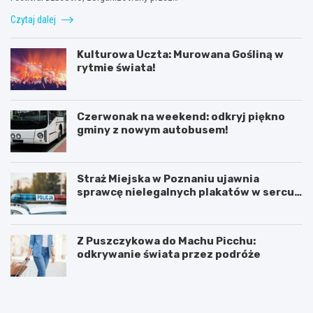
Czytaj dalej
Kulturowa Uczta: Murowana Gośliną w
rytmie świata!
Czerwonak na weekend: odkryj piękno
gminy z nowym autobusem!
Straż Miejska w Poznaniu ujawnia
sprawcę nielegalnych plakatów w sercu
Starego Miasta
Z Puszczykowa do Machu Picchu:
odkrywanie świata przez podróże
K
P
ó
o
r
z