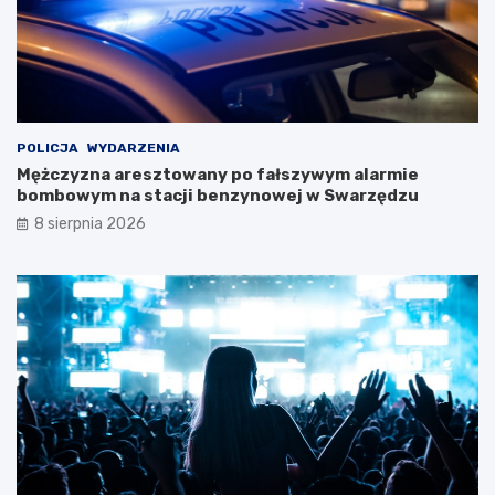
!
t
k
o
w
e
j
w
POLICJA
WYDARZENIA
y
Mężczyzna aresztowany po fałszywym alarmie
c
bombowym na stacji benzynowej w Swarzędzu
i
8 sierpnia 2026
e
c
z
k
i