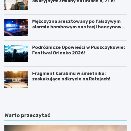
awaryjnym: Zmiany na liniach 6, 7 i 8!
Mężczyzna aresztowany po fałszywym
alarmie bombowym na stacji benzynowej
w Swarzędzu
Podróżnicze Opowieści w Puszczykowie:
Festiwal Orinoko 2026!
Fragment karabinu w śmietniku:
zaskakujące odkrycie na Ratajach!
K
P
ó
o
r
z
n
n
i
a
Warto przeczytać
k
j
:
f
B
a