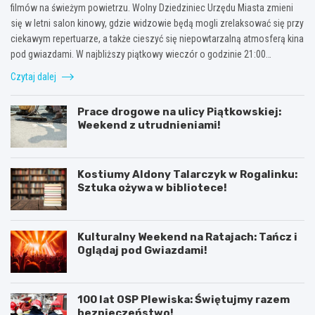
filmów na świeżym powietrzu. Wolny Dziedziniec Urzędu Miasta zmieni
się w letni salon kinowy, gdzie widzowie będą mogli zrelaksować się przy
ciekawym repertuarze, a także cieszyć się niepowtarzalną atmosferą kina
pod gwiazdami. W najbliższy piątkowy wieczór o godzinie 21:00…
Czytaj dalej
Prace drogowe na ulicy Piątkowskiej:
Weekend z utrudnieniami!
Kostiumy Aldony Talarczyk w Rogalinku:
Sztuka ożywa w bibliotece!
Kulturalny Weekend na Ratajach: Tańcz i
Oglądaj pod Gwiazdami!
100 lat OSP Plewiska: Świętujmy razem
bezpieczeństwo!