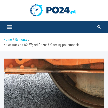
Skip
to
PO24.pl
content
Home
Remonty
Nowe trasy na A2: Węzeł Poznań Krzesiny po remoncie!