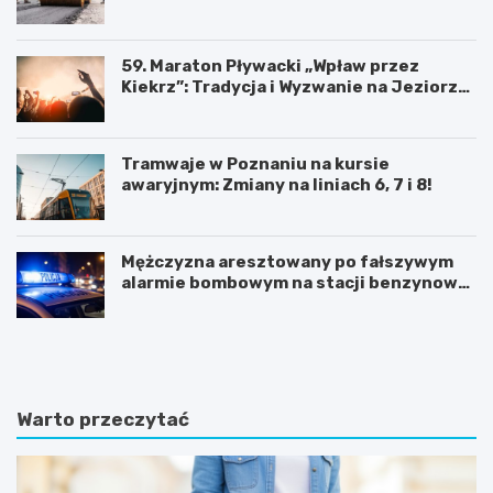
dla mieszkańców
59. Maraton Pływacki „Wpław przez
Kiekrz”: Tradycja i Wyzwanie na Jeziorze
Kierskim
Tramwaje w Poznaniu na kursie
awaryjnym: Zmiany na liniach 6, 7 i 8!
Mężczyzna aresztowany po fałszywym
alarmie bombowym na stacji benzynowej
w Swarzędzu
K
P
ó
o
r
z
n
n
i
a
Warto przeczytać
k
j
:
f
B
a
a
s