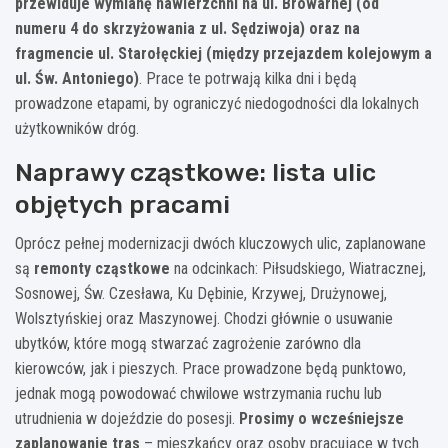
przewiduje wymianę nawierzchni na ul. Browarnej (od
numeru 4 do skrzyżowania z ul. Sędziwoja) oraz na
fragmencie ul. Starołęckiej (między przejazdem kolejowym a
ul. Św. Antoniego)
. Prace te potrwają kilka dni i będą
prowadzone etapami, by ograniczyć niedogodności dla lokalnych
użytkowników dróg.
Naprawy cząstkowe: lista ulic
objętych pracami
Oprócz pełnej modernizacji dwóch kluczowych ulic, zaplanowane
są
remonty cząstkowe
na odcinkach: Piłsudskiego, Wiatracznej,
Sosnowej, Św. Czesława, Ku Dębinie, Krzywej, Drużynowej,
Wolsztyńskiej oraz Maszynowej. Chodzi głównie o usuwanie
ubytków, które mogą stwarzać zagrożenie zarówno dla
kierowców, jak i pieszych. Prace prowadzone będą punktowo,
jednak mogą powodować chwilowe wstrzymania ruchu lub
utrudnienia w dojeździe do posesji.
Prosimy o wcześniejsze
zaplanowanie tras
– mieszkańcy oraz osoby pracujące w tych