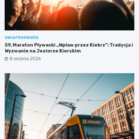
!
t
k
o
w
e
j
w
UNCATEGORIZED
y
59. Maraton Pływacki „Wpław przez Kiekrz”: Tradycja i
c
Wyzwanie na Jeziorze Kierskim
i
8 sierpnia 2026
e
c
z
k
i