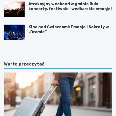
Atrakcyjny weekend w gminie Buk:
koncerty, festiwale i wędkarskie emocje!
Kino pod Gwiazdami: Emocje i Sekrety w
„Dramie”
K
P
ó
o
r
z
n
n
i
a
Warto przeczytać
k
j
:
f
B
a
a
s
ś
c
n
y
i
n
o
u
w
j
y
ą
z
c