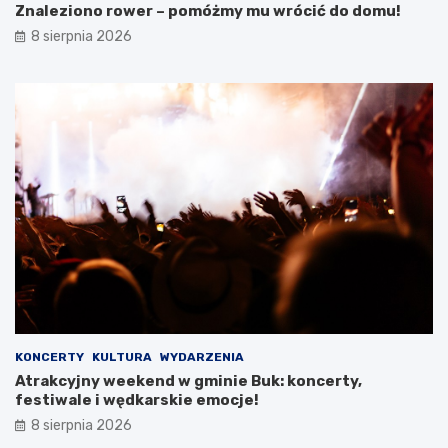
y
Znaleziono rower – pomóżmy mu wrócić do domu!
c
8 sierpnia 2026
i
e
c
z
k
i
KONCERTY
KULTURA
WYDARZENIA
Atrakcyjny weekend w gminie Buk: koncerty,
festiwale i wędkarskie emocje!
8 sierpnia 2026