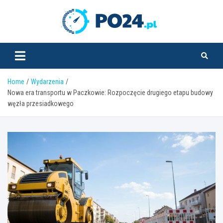
Skip
to
PO24.pl
content
Home
Wydarzenia
Nowa era transportu w Paczkowie: Rozpoczęcie drugiego etapu budowy
węzła przesiadkowego