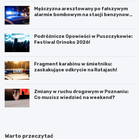
Mężczyzna aresztowany po fałszywym
alarmie bombowym na stacji benzynowej
w Swarzędzu
Podróżnicze Opowieści w Puszczykowie:
Festiwal Orinoko 2026!
Fragment karabinu w śmietniku:
zaskakujące odkrycie na Ratajach!
Zmiany w ruchu drogowym w Poznaniu:
Co musisz wiedzieć na weekend?
K
P
ó
o
r
z
n
n
i
a
Warto przeczytać
k
j