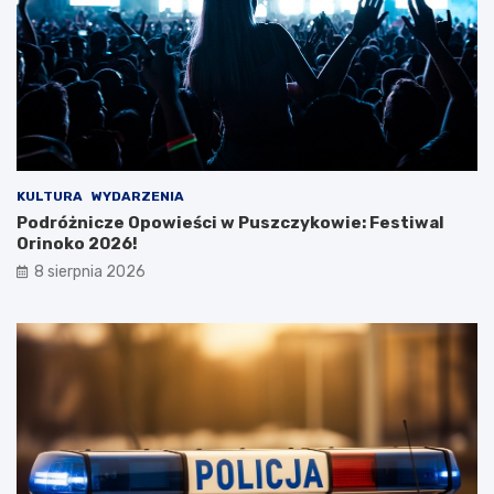
a
y
m
j
y
ą
!
t
k
o
w
e
j
w
KULTURA
WYDARZENIA
y
Podróżnicze Opowieści w Puszczykowie: Festiwal
c
Orinoko 2026!
i
8 sierpnia 2026
e
c
z
k
i