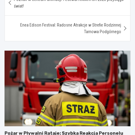
wpisu
świat!
Enea Edison Festival: Radosne Atrakcje w Strefie Rodzinnej
Tarnowa Podgórnego
Pożar w Pływalni Rataje: Szybka Reakcja Personelu