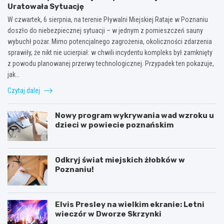
Uratowała Sytuację
W czwartek, 6 sierpnia, na terenie Pływalni Miejskiej Rataje w Poznaniu
doszło do niebezpiecznej sytuacji – w jednym z pomieszczeń sauny
wybuchł pożar. Mimo potencjalnego zagrożenia, okoliczności zdarzenia
sprawiły, że nikt nie ucierpiał: w chwili incydentu kompleks był zamknięty
z powodu planowanej przerwy technologicznej. Przypadek ten pokazuje,
jak…
Czytaj dalej
Nowy program wykrywania wad wzroku u
dzieci w powiecie poznańskim
Odkryj świat miejskich żłobków w
Poznaniu!
Elvis Presley na wielkim ekranie: Letni
wieczór w Dworze Skrzynki