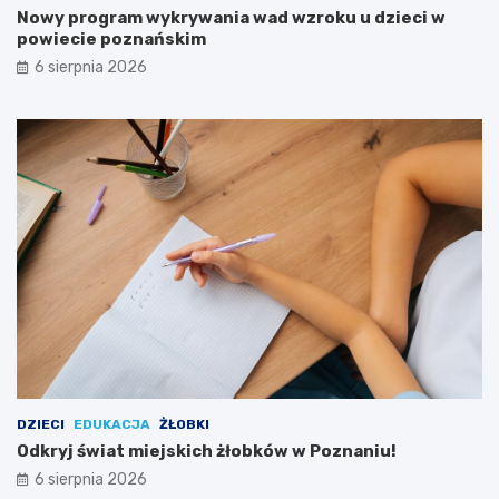
Nowy program wykrywania wad wzroku u dzieci w
e
i
powiecie poznańskim
t
R
y
p
6 sierpnia 2026
B
o
i
d
a
c
ł
z
e
a
j
s
D
w
a
y
m
j
y
ą
!
t
k
o
w
e
j
w
DZIECI
EDUKACJA
ŻŁOBKI
y
Odkryj świat miejskich żłobków w Poznaniu!
c
6 sierpnia 2026
i