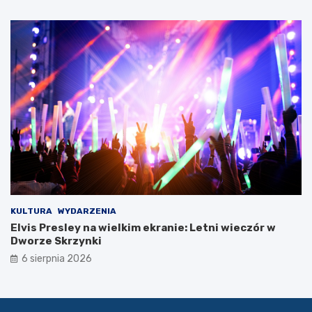
e
c
z
k
i
KULTURA
WYDARZENIA
Elvis Presley na wielkim ekranie: Letni wieczór w
Dworze Skrzynki
6 sierpnia 2026