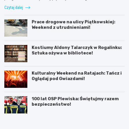
Czytaj dalej
Prace drogowe na ulicy Piątkowskiej:
Weekend z utrudnieniami!
Kostiumy Aldony Talarczyk w Rogalinku:
Sztuka ożywa w bibliotece!
Kulturalny Weekend na Ratajach: Tańcz i
Oglądaj pod Gwiazdami!
100 lat OSP Plewiska: Świętujmy razem
bezpieczeństwo!
K
P
ó
o
r
z
n
n