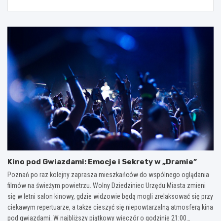
Kino pod Gwiazdami: Emocje i Sekrety w „Dramie”
Poznań po raz kolejny zaprasza mieszkańców do wspólnego oglądania
filmów na świeżym powietrzu. Wolny Dziedziniec Urzędu Miasta zmieni
się w letni salon kinowy, gdzie widzowie będą mogli zrelaksować się przy
ciekawym repertuarze, a także cieszyć się niepowtarzalną atmosferą kina
pod gwiazdami. W najbliższy piątkowy wieczór o godzinie 21:00…