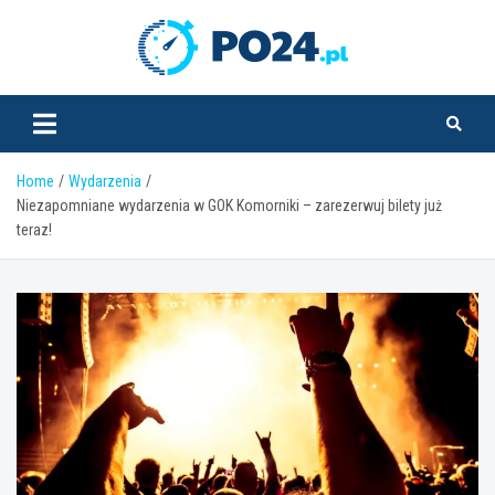
Skip
to
PO24.pl
content
Home
Wydarzenia
Niezapomniane wydarzenia w GOK Komorniki – zarezerwuj bilety już
teraz!