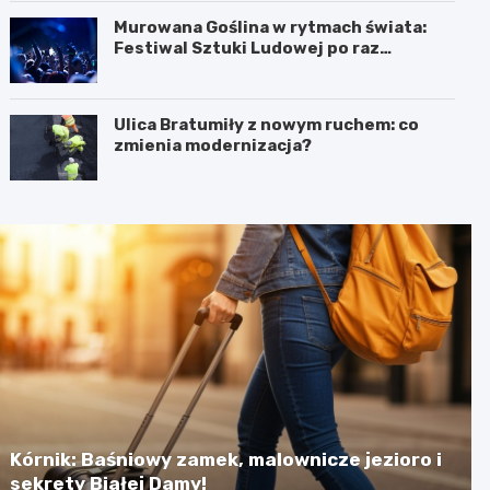
Murowana Goślina w rytmach świata:
Festiwal Sztuki Ludowej po raz
pierwszy!
Ulica Bratumiły z nowym ruchem: co
zmienia modernizacja?
Kórnik: Baśniowy zamek, malownicze jezioro i
sekrety Białej Damy!