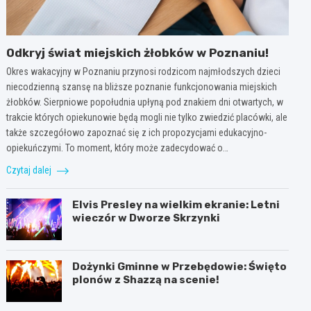
Odkryj świat miejskich żłobków w Poznaniu!
Okres wakacyjny w Poznaniu przynosi rodzicom najmłodszych dzieci
niecodzienną szansę na bliższe poznanie funkcjonowania miejskich
żłobków. Sierpniowe popołudnia upłyną pod znakiem dni otwartych, w
trakcie których opiekunowie będą mogli nie tylko zwiedzić placówki, ale
także szczegółowo zapoznać się z ich propozycjami edukacyjno-
opiekuńczymi. To moment, który może zadecydować o…
Czytaj dalej
Elvis Presley na wielkim ekranie: Letni
wieczór w Dworze Skrzynki
Dożynki Gminne w Przebędowie: Święto
plonów z Shazzą na scenie!