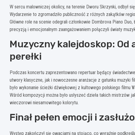
W sercu malowniczej okolicy, na terenie Dworu Skrzynki, odbył si
Wydarzenie to zgromadziło publiczność z różnych zakątków regi
Główne role na scenie odegrali członkowie Dombrova Piano Duo, 
precyzją i emocjonalnym zaangażowaniem połączyli światy muzyki
Muzyczny kalejdoskop: Od a
perełki
Podczas koncertu zaprezentowano repertuar będący świadectw
utwory klasyczne, jak i nowoczesne aranżacje z gatunku muzyki
było wykonanie ścieżki dźwiękowej z kultowego polskiego filmu
V
Wśród kompozycji można było usłyszeć dzieła takich mistrzów ja
wieczorowi niesamowitego kolorytu.
Finał pełen emocji i zasłuż
Występ zakończył się owacjami na stojąco, co wyraźnie podkreślało