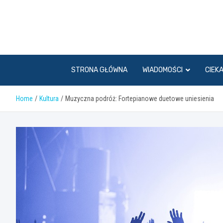
Skip
to
content
STRONA GŁÓWNA
WIADOMOŚCI
CIEK
Home
Kultura
Muzyczna podróż: Fortepianowe duetowe uniesienia