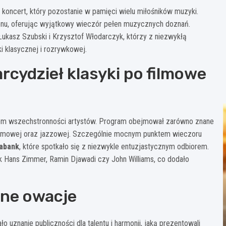
ę koncert, który pozostanie w pamięci wielu miłośników muzyki.
onu, oferując wyjątkowy wieczór pełen muzycznych doznań.
Łukasz Szubski i Krzysztof Włodarczyk, którzy z niezwykłą
 klasycznej i rozrywkowej.
rcydzieł klasyki po filmowe
em wszechstronności artystów. Program obejmował zarówno znane
 filmowej oraz jazzowej. Szczególnie mocnym punktem wieczoru
abank
, które spotkało się z niezwykle entuzjastycznym odbiorem.
k Hans Zimmer, Ramin Djawadi czy John Williams, co dodało
one owacje
 uznanie publiczności dla talentu i harmonii, jaką prezentowali