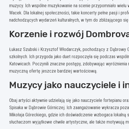
muzycy. Ich wspólne muzykowanie na scenie przypomniało wielu w
Wacek. Dla lokalnej społeczności, takie koncerty pełne pasji i pr
nadchodzących wydarzeń kulturalnych, w tym do zbliżającego się 
Korzenie i rozwój Dombrov
Łukasz Szubski i Krzysztof Włodarczyk, pochodzący z Dąbrowy G
szkolnych. Ich przygoda jako duet rozpoczęła się podczas wspó
Katowicach. Poczynili znaczne postępy, zdobywając wyróżnienia n
muzyczną ofertę jeszcze bardziej wartościową.
Muzycy jako nauczyciele i i
Obaj artyści aktywnie udzielają się jako nauczyciele fortepianu 
Spisaka w Dąbrowie Górniczej. Ich zaangażowanie wykracza poza 
Mikołaja Góreckiego, gdzie ich doświadczenie wzbogaca lokalną 
słuchaczom wyjątkowe chwile artystyczne, ale także motywują mł