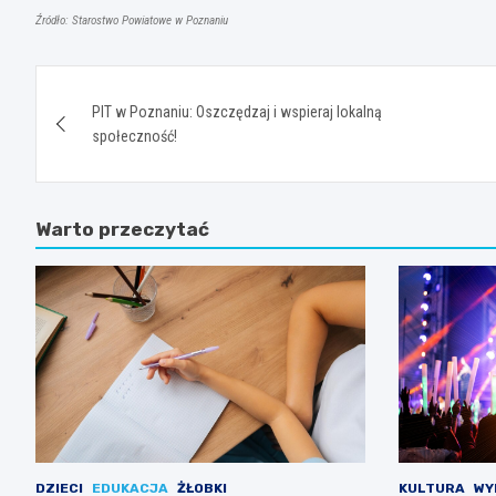
Źródło: Starostwo Powiatowe w Poznaniu
Nawigacja
PIT w Poznaniu: Oszczędzaj i wspieraj lokalną
wpisu
społeczność!
Warto przeczytać
DZIECI
EDUKACJA
ŻŁOBKI
KULTURA
WY