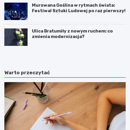
Murowana Goślina w rytmach świata:
Festiwal Sztuki Ludowej po raz pierwszy!
Ulica Bratumiły z nowym ruchem: co
zmienia modernizacja?
K
P
ó
o
r
z
n
n
i
a
Warto przeczytać
k
j
:
f
B
a
a
s
ś
c
n
y
i
n
o
u
w
j
y
ą
z
c