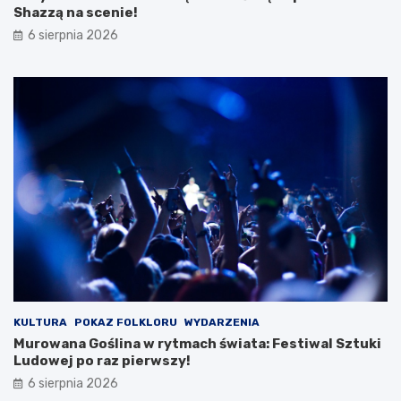
y
Shazzą na scenie!
c
6 sierpnia 2026
i
e
c
z
k
i
KULTURA
POKAZ FOLKLORU
WYDARZENIA
Murowana Goślina w rytmach świata: Festiwal Sztuki
Ludowej po raz pierwszy!
6 sierpnia 2026