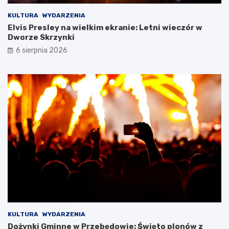
e
O
KULTURA
WYDARZENIA
k
S
Elvis Presley na wielkim ekranie: Letni wieczór w
r
T
Dworze Skrzynki
e
i
t
R
6 sierpnia 2026
y
p
B
o
i
d
a
c
ł
z
e
a
j
s
D
w
a
y
m
j
y
ą
!
t
k
o
w
e
j
KULTURA
WYDARZENIA
w
Dożynki Gminne w Przebędowie: Święto plonów z