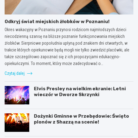
Odkryj świat miejskich żłobków w Poznaniu!
Okres wakacyjny w Poznaniu przynosi rodzicom najmłodszych dzieci
niecodzienną szansę na bliższe poznanie funkcjonowania miejskich
żłobków. Sierpniowe popołudnia upłyną pod znakiem dni otwartych, w
trakcie których opiekunowie będą mogli nie tylko zwiedzić placówki, ale
także szczegółowo zapoznać się z ich propozycjami edukacyjno-
opiekuńczymi. To moment, który może zadecydować o…
Czytaj dalej
Elvis Presley na wielkim ekranie: Letni
wieczór w Dworze Skrzynki
Dożynki Gminne w Przebędowie: Święto
plonów z Shazzą na scenie!