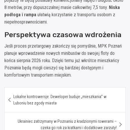
pojazdy te będą posiadały konwencjonalny napęd i długość około
8 metrów, przy dopuszczalnej masie całkowitej 7,5 tony.
Niska
podłoga i rampa
ułatwią korzystanie z transportu osobom z
niepełnosprawnościami.
Perspektywa czasowa wdrożenia
Jeśli proces przetargowy zakończy się pomyślnie, MPK Poznań
planuje wprowadzenie nowych minibusów do swojej floty do
końca sierpnia 2026 roku. Dzięki temu już wkrótce mieszkańcy
Poznania będą mogli cieszyć się bardziej dostępnym i
komfortowym transportem miejskim.
Nawigacja
Lokalne kontrowersje: Deweloper buduje „mieszkania” w
wpisu
Luboniu bez zgody miasta
Ukrainiec zatrzymany w Poznaniu z kradzionymi rowerami –
czeka go rok za kratkami i dodatkowe zarzuty!