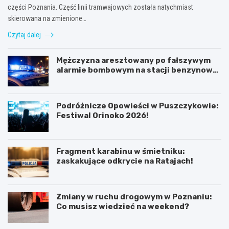
części Poznania. Część linii tramwajowych została natychmiast
skierowana na zmienione…
Czytaj dalej
Mężczyzna aresztowany po fałszywym
alarmie bombowym na stacji benzynowej
w Swarzędzu
Podróżnicze Opowieści w Puszczykowie:
Festiwal Orinoko 2026!
Fragment karabinu w śmietniku:
zaskakujące odkrycie na Ratajach!
Zmiany w ruchu drogowym w Poznaniu:
Co musisz wiedzieć na weekend?
K
P