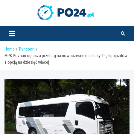
Skip
to
PO24.pl
content
Home
Transport
MPK Poznań ogłasza przetarg na nowoczesne minibusy! Pięć pojazdów
z opcją na dziesięć więcej