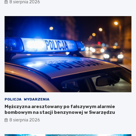
8 sierpnia 2026
w
G
n
m
i
i
c
n
z
y
e
K
j
o
e
s
z
t
i
r
o
z
r
y
o
n
i
z
s
G
e
O
k
S
POLICJA
WYDARZENIA
r
T
Mężczyzna aresztowany po fałszywym alarmie
e
i
bombowym na stacji benzynowej w Swarzędzu
t
R
y
p
8 sierpnia 2026
B
o
i
d