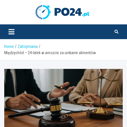
Skip
to
PO24.pl
content
Home
Zatrzymania
Międzychód – 24-latek w areszcie za unikanie alimentów