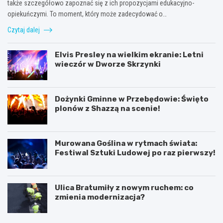
także szczegółowo zapoznać się z ich propozycjami edukacyjno-
opiekuńczymi. To moment, który może zadecydować o…
Czytaj dalej
Elvis Presley na wielkim ekranie: Letni
wieczór w Dworze Skrzynki
Dożynki Gminne w Przebędowie: Święto
plonów z Shazzą na scenie!
Murowana Goślina w rytmach świata:
Festiwal Sztuki Ludowej po raz pierwszy!
Ulica Bratumiły z nowym ruchem: co
zmienia modernizacja?
K
P
ó
o