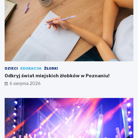
j
s
D
w
a
y
m
j
y
ą
!
t
k
o
w
e
j
w
DZIECI
EDUKACJA
ŻŁOBKI
y
Odkryj świat miejskich żłobków w Poznaniu!
c
6 sierpnia 2026
i
e
c
z
k
i