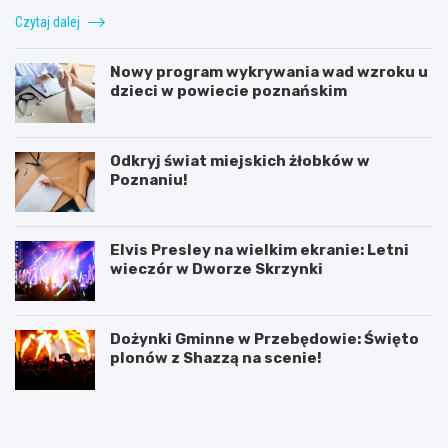
Czytaj dalej
Nowy program wykrywania wad wzroku u
dzieci w powiecie poznańskim
Odkryj świat miejskich żłobków w
Poznaniu!
Elvis Presley na wielkim ekranie: Letni
wieczór w Dworze Skrzynki
Dożynki Gminne w Przebędowie: Święto
plonów z Shazzą na scenie!
K
P
ó
o
r
z
n
n