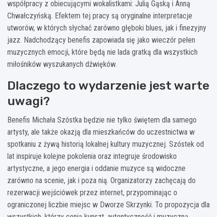
współpracy z obiecującymi wokalistkami: Julią Gąską i Anną
Chwałczyńską. Efektem tej pracy są oryginalne interpretacje
utworów, w których słychać zarówno głęboki blues, jak i finezyjny
jazz. Nadchodzący benefis zapowiada się jako wieczór pełen
muzycznych emocji, które będą nie lada gratką dla wszystkich
miłośników wyszukanych dźwięków.
Dlaczego to wydarzenie jest warte
uwagi?
Benefis Michała Szóstka będzie nie tylko świętem dla samego
artysty, ale także okazją dla mieszkańców do uczestnictwa w
spotkaniu z żywą historią lokalnej kultury muzycznej. Szóstek od
lat inspiruje kolejne pokolenia oraz integruje środowisko
artystyczne, a jego energia i oddanie muzyce są widoczne
zarówno na scenie, jak i poza nią. Organizatorzy zachęcają do
rezerwacji wejściówek przez internet, przypominając o
ograniczonej liczbie miejsc w Dworze Skrzynki. To propozycja dla
wszystkich, którzy cenią kunszt, autentyczność i muzyczną