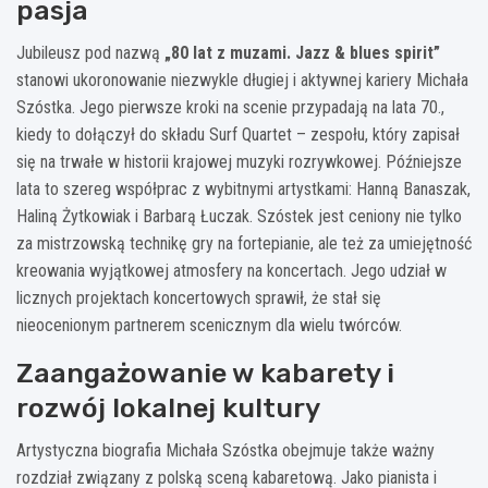
pasja
Jubileusz pod nazwą
„80 lat z muzami. Jazz & blues spirit”
stanowi ukoronowanie niezwykle długiej i aktywnej kariery Michała
Szóstka. Jego pierwsze kroki na scenie przypadają na lata 70.,
kiedy to dołączył do składu Surf Quartet – zespołu, który zapisał
się na trwałe w historii krajowej muzyki rozrywkowej. Późniejsze
lata to szereg współprac z wybitnymi artystkami: Hanną Banaszak,
Haliną Żytkowiak i Barbarą Łuczak. Szóstek jest ceniony nie tylko
za mistrzowską technikę gry na fortepianie, ale też za umiejętność
kreowania wyjątkowej atmosfery na koncertach. Jego udział w
licznych projektach koncertowych sprawił, że stał się
nieocenionym partnerem scenicznym dla wielu twórców.
Zaangażowanie w kabarety i
rozwój lokalnej kultury
Artystyczna biografia Michała Szóstka obejmuje także ważny
rozdział związany z polską sceną kabaretową. Jako pianista i