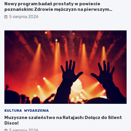
Nowy program badań prostaty w powiecie
e
i
poznańskim: Zdrowie mężczyzn na pierwszym
t
R
miejscu!
y
p
5 sierpnia 2026
B
o
i
d
a
c
ł
z
e
a
j
s
D
w
a
y
m
j
y
ą
!
t
k
o
w
e
j
w
KULTURA
WYDARZENIA
y
Muzyczne szaleństwo na Ratajach: Dołącz do Silent
c
Disco!
i
5 sierpnia 2026