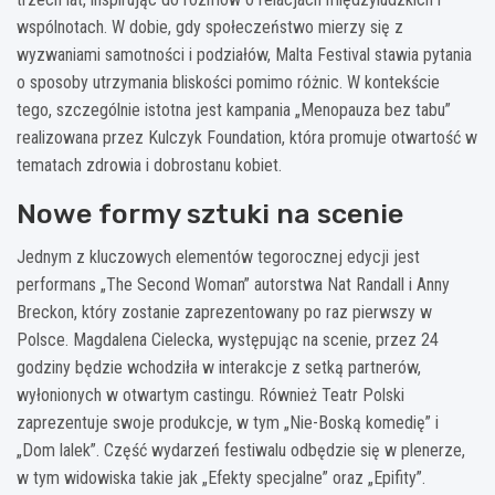
wspólnotach. W dobie, gdy społeczeństwo mierzy się z
wyzwaniami samotności i podziałów, Malta Festival stawia pytania
o sposoby utrzymania bliskości pomimo różnic. W kontekście
tego, szczególnie istotna jest kampania „Menopauza bez tabu”
realizowana przez Kulczyk Foundation, która promuje otwartość w
tematach zdrowia i dobrostanu kobiet.
Nowe formy sztuki na scenie
Jednym z kluczowych elementów tegorocznej edycji jest
performans „The Second Woman” autorstwa Nat Randall i Anny
Breckon, który zostanie zaprezentowany po raz pierwszy w
Polsce. Magdalena Cielecka, występując na scenie, przez 24
godziny będzie wchodziła w interakcje z setką partnerów,
wyłonionych w otwartym castingu. Również Teatr Polski
zaprezentuje swoje produkcje, w tym „Nie-Boską komedię” i
„Dom lalek”. Część wydarzeń festiwalu odbędzie się w plenerze,
w tym widowiska takie jak „Efekty specjalne” oraz „Epifity”.