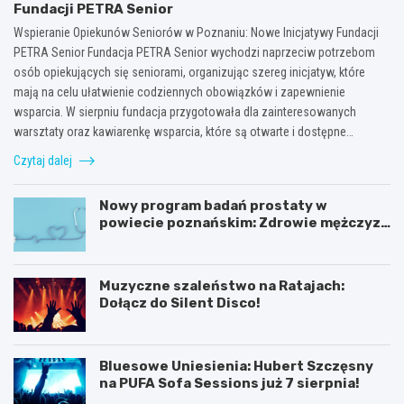
Fundacji PETRA Senior
Wspieranie Opiekunów Seniorów w Poznaniu: Nowe Inicjatywy Fundacji
PETRA Senior Fundacja PETRA Senior wychodzi naprzeciw potrzebom
osób opiekujących się seniorami, organizując szereg inicjatyw, które
mają na celu ułatwienie codziennych obowiązków i zapewnienie
wsparcia. W sierpniu fundacja przygotowała dla zainteresowanych
warsztaty oraz kawiarenkę wsparcia, które są otwarte i dostępne…
Czytaj dalej
Nowy program badań prostaty w
powiecie poznańskim: Zdrowie mężczyzn
na pierwszym miejscu!
Muzyczne szaleństwo na Ratajach:
Dołącz do Silent Disco!
Bluesowe Uniesienia: Hubert Szczęsny
na PUFA Sofa Sessions już 7 sierpnia!