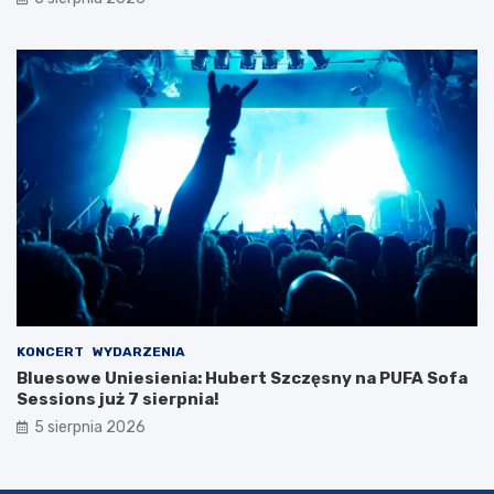
e
c
z
k
i
KONCERT
WYDARZENIA
Bluesowe Uniesienia: Hubert Szczęsny na PUFA Sofa
Sessions już 7 sierpnia!
5 sierpnia 2026