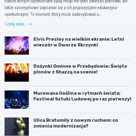
trakcie których opiekunowie będą mogli nie tylko zwiedzić placówki, ale
także szczegółowo zapoznać się z ich propozycjami edukacyjno-
opiekuńczymi. To moment, który może zadecydować o…
Czytaj dalej
Elvis Presley na wielkim ekranie: Letni
wieczór w Dworze Skrzynki
Dożynki Gminne w Przebędowie: Święto
plonów z Shazzą na scenie!
Murowana Goślina w rytmach świata:
Festiwal Sztuki Ludowej po raz pierwszy!
Ulica Bratumiły z nowym ruchem: co
zmienia modernizacja?
K
P