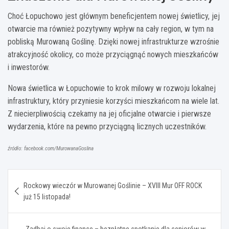
Choć Łopuchowo jest głównym beneficjentem nowej świetlicy, jej
otwarcie ma również pozytywny wpływ na cały region, w tym na
pobliską Murowaną Goślinę. Dzięki nowej infrastrukturze wzrośnie
atrakcyjność okolicy, co może przyciągnąć nowych mieszkańców
i inwestorów.
Nowa świetlica w Łopuchowie to krok milowy w rozwoju lokalnej
infrastruktury, który przyniesie korzyści mieszkańcom na wiele lat.
Z niecierpliwością czekamy na jej oficjalne otwarcie i pierwsze
wydarzenia, które na pewno przyciągną licznych uczestników.
źródło: facebook.com/MurowanaGoslina
Nawigacja
Rockowy wieczór w Murowanej Goślinie – XVIII Mur OFF ROCK
wpisu
już 15 listopada!
Zadbaj o swoje finanse – bezpłatne spotkanie dla seniorów w