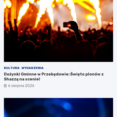
a
c
ł
z
e
a
j
s
D
w
a
y
m
j
y
ą
!
t
k
o
w
e
j
KULTURA
WYDARZENIA
w
Dożynki Gminne w Przebędowie: Święto plonów z
y
Shazzą na scenie!
c
6 sierpnia 2026
i
e
c
z
k
i