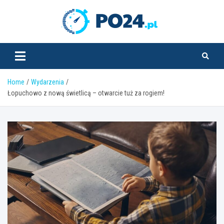
Skip
to
PO24.pl
content
Home
Wydarzenia
Łopuchowo z nową świetlicą – otwarcie tuż za rogiem!