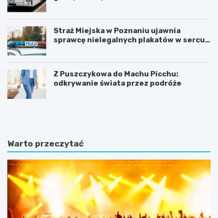
Straż Miejska w Poznaniu ujawnia
sprawcę nielegalnych plakatów w sercu
Starego Miasta
Z Puszczykowa do Machu Picchu:
odkrywanie świata przez podróże
K
P
ó
o
r
z
n
n
i
a
Warto przeczytać
k
j
:
f
B
a
a
s
ś
c
n
y
i
n
o
u
w
j