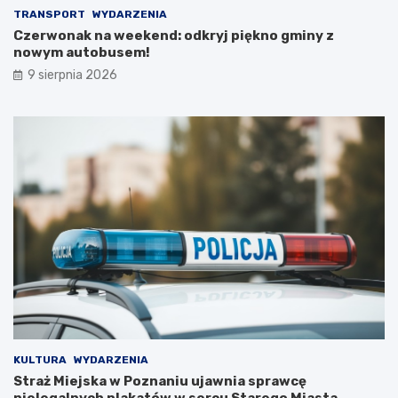
j
TRANSPORT
WYDARZENIA
w
Czerwonak na weekend: odkryj piękno gminy z
y
nowym autobusem!
c
9 sierpnia 2026
i
e
c
z
k
i
KULTURA
WYDARZENIA
Straż Miejska w Poznaniu ujawnia sprawcę
nielegalnych plakatów w sercu Starego Miasta