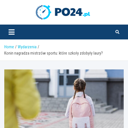
Skip
to
PO24.pl
content
Home
Wydarzenia
Konin nagradza mistrzów sportu: które szkoły zdobyły laury?