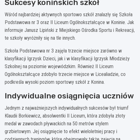
Sukcesy konińskich szkół
Wśród najbardziej aktywnych sportowo szkół znalazły się Szkoła
Podstawowa nr 3 oraz II Liceum Ogólnokształcące w Koninie. Jak
informuje Janusz Lipiński z Miejskiego Ośrodka Sportu i Rekreacji,
te szkoły wyróżniły się na tle innych.
Szkoła Podstawowa nr 3 zajęła trzecie miejsce zarówno w
klasyfikacji Igrzysk Dzieci, jak i w klasyfikacji Igrzysk Młodzieży
Szkolnej na poziomie wojewódzkim. Również II Liceum
Ogólnokształcące zdobyło trzecie miejsce w Licealiadzie, co
podkreśla wysoki poziom sportowy szkół z Konina.
Indywidualne osiągnięcia uczniów
Jednym z najważniejszych indywidualnych sukcesów był triumf
Klaudii Borkiewicz, absolwentki II Liceum, która zdobyła złoty
medal w zawodach pływackich na 50 metrów stylem
grzbietowym. Jej osiągnięcie to efekt wieloletniej pracy i
codziennych treningów, które obejmowały także zajęcia na