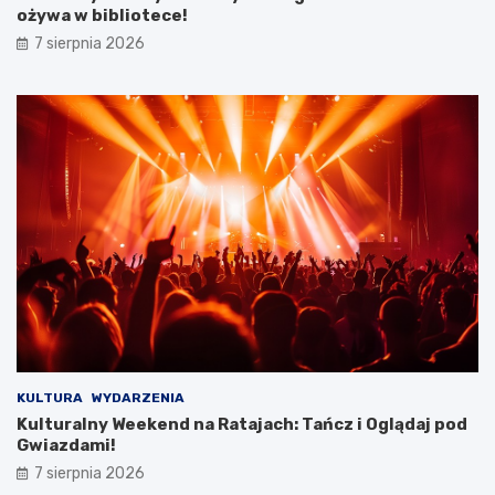
y
ożywa w bibliotece!
c
7 sierpnia 2026
i
e
c
z
k
i
KULTURA
WYDARZENIA
Kulturalny Weekend na Ratajach: Tańcz i Oglądaj pod
Gwiazdami!
7 sierpnia 2026