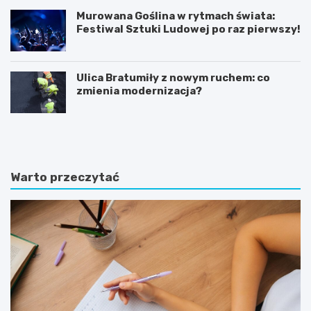
Murowana Goślina w rytmach świata:
Festiwal Sztuki Ludowej po raz pierwszy!
Ulica Bratumiły z nowym ruchem: co
zmienia modernizacja?
K
P
ó
o
r
z
n
n
i
a
Warto przeczytać
k
j
:
f
B
a
a
s
ś
c
n
y
i
n
o
u
w
j
y
ą
z
c