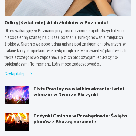
Odkryj świat miejskich żłobków w Poznaniu!
Okres wakacyjny w Poznaniu przynosi rodzicom najmłodszych dzieci
niecodzienną szansę na bliższe poznanie funkcjonowania miejskich
żłobków. Sierpniowe popołudnia upłyną pod znakiem dni otwartych, w
trakcie których opiekunowie będą mogli nie tylko zwiedzić placówki, ale
także szczegółowo zapoznać się z ich propozycjami edukacyjno-
opiekuńczymi. To moment, który może zadecydować o…
Czytaj dalej
Elvis Presley na wielkim ekranie: Letni
wieczór w Dworze Skrzynki
Dożynki Gminne w Przebędowie: Święto
plonów z Shazzą na scenie!