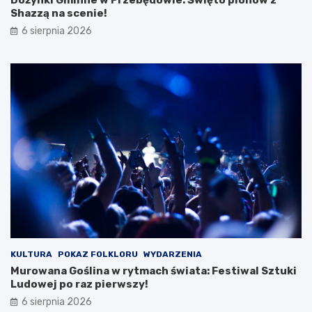
y
Shazzą na scenie!
c
6 sierpnia 2026
i
e
c
z
k
i
KULTURA
POKAZ FOLKLORU
WYDARZENIA
Murowana Goślina w rytmach świata: Festiwal Sztuki
Ludowej po raz pierwszy!
6 sierpnia 2026