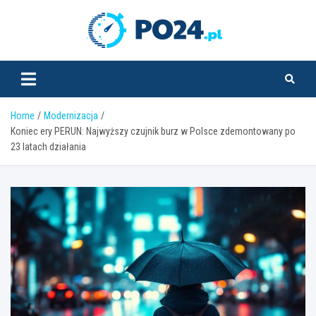
Skip
to
PO24.pl
content
Home
Modernizacja
Koniec ery PERUN: Najwyższy czujnik burz w Polsce zdemontowany po
23 latach działania