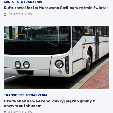
KULTURA
WYDARZENIA
r
T
Kulturowa Uczta: Murowana Gośliną w rytmie świata!
e
i
t
R
9 sierpnia 2026
y
p
B
o
i
d
a
c
ł
z
e
a
j
s
D
w
a
y
m
j
y
ą
!
t
k
o
w
e
j
TRANSPORT
WYDARZENIA
w
Czerwonak na weekend: odkryj piękno gminy z
y
nowym autobusem!
c
9 sierpnia 2026