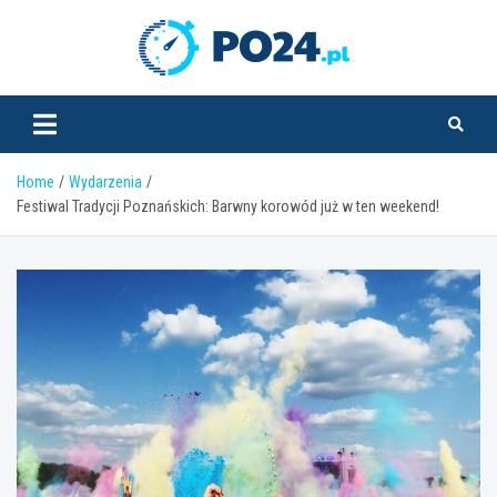
Skip
to
PO24.pl
content
Home
Wydarzenia
Festiwal Tradycji Poznańskich: Barwny korowód już w ten weekend!