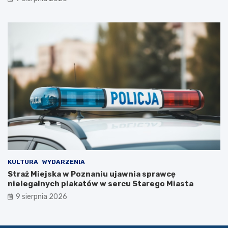
i
e
c
z
k
i
KULTURA
WYDARZENIA
Straż Miejska w Poznaniu ujawnia sprawcę
nielegalnych plakatów w sercu Starego Miasta
9 sierpnia 2026