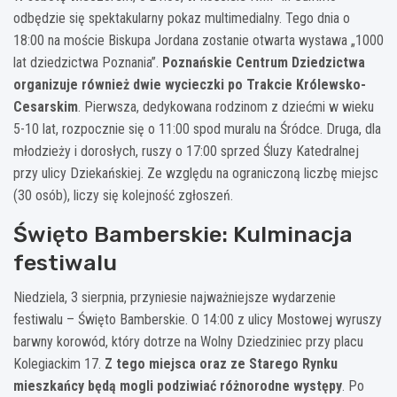
odbędzie się spektakularny pokaz multimedialny. Tego dnia o
18:00 na moście Biskupa Jordana zostanie otwarta wystawa „1000
lat dziedzictwa Poznania”.
Poznańskie Centrum Dziedzictwa
organizuje również dwie wycieczki po Trakcie Królewsko-
Cesarskim
. Pierwsza, dedykowana rodzinom z dziećmi w wieku
5-10 lat, rozpocznie się o 11:00 spod muralu na Śródce. Druga, dla
młodzieży i dorosłych, ruszy o 17:00 sprzed Śluzy Katedralnej
przy ulicy Dziekańskiej. Ze względu na ograniczoną liczbę miejsc
(30 osób), liczy się kolejność zgłoszeń.
Święto Bamberskie: Kulminacja
festiwalu
Niedziela, 3 sierpnia, przyniesie najważniejsze wydarzenie
festiwalu – Święto Bamberskie. O 14:00 z ulicy Mostowej wyruszy
barwny korowód, który dotrze na Wolny Dziedziniec przy placu
Kolegiackim 17.
Z tego miejsca oraz ze Starego Rynku
mieszkańcy będą mogli podziwiać różnorodne występy
. Po