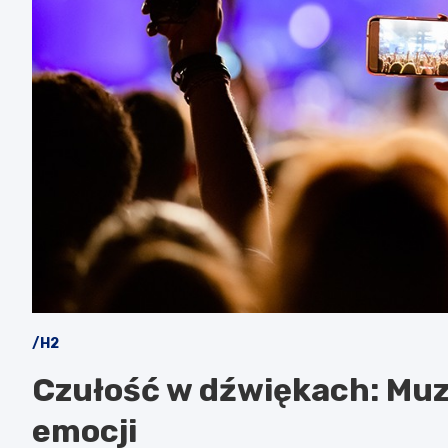
/H2
Czułość w dźwiękach: Muz
emocji