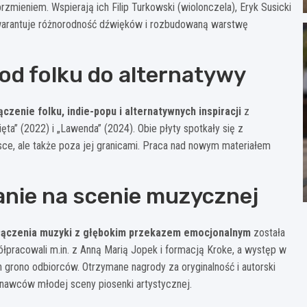
mieniem. Wspierają ich Filip Turkowski (wiolonczela), Eryk Susicki
 gwarantuje różnorodność dźwięków i rozbudowaną warstwę
 od folku do alternatywy
ączenie folku, indie-popu i alternatywnych inspiracji
z
ta” (2022) i „Lawenda” (2024). Obie płyty spotkały się z
ce, ale także poza jej granicami. Praca nad nowym materiałem
anie na scenie muzycznej
łączenia muzyki z głębokim przekazem emocjonalnym
została
łpracowali m.in. z Anną Marią Jopek i formacją Kroke, a występ w
grono odbiorców. Otrzymane nagrody za oryginalność i autorski
awców młodej sceny piosenki artystycznej.