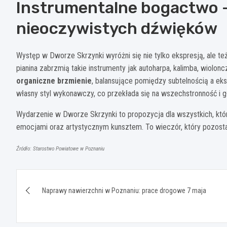
Instrumentalne bogactwo –
nieoczywistych dźwięków
Występ w Dworze Skrzynki wyróżni się nie tylko ekspresją, ale t
pianina zabrzmią takie instrumenty jak autoharpa, kalimba, wiolon
organiczne brzmienie
, balansujące pomiędzy subtelnością a e
własny styl wykonawczy, co przekłada się na wszechstronność i gł
Wydarzenie w Dworze Skrzynki to propozycja dla wszystkich, którz
emocjami oraz artystycznym kunsztem. To wieczór, który pozosta
Źródło: Starostwo Powiatowe w Poznaniu
Nawigacja
Naprawy nawierzchni w Poznaniu: prace drogowe 7 maja
wpisu