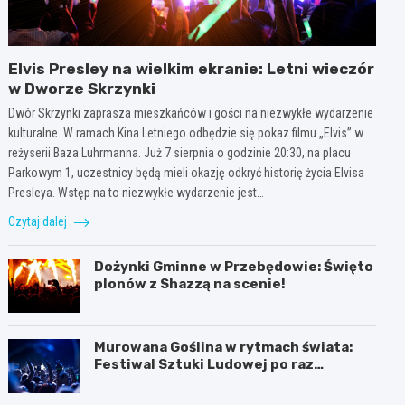
Elvis Presley na wielkim ekranie: Letni wieczór
w Dworze Skrzynki
Dwór Skrzynki zaprasza mieszkańców i gości na niezwykłe wydarzenie
kulturalne. W ramach Kina Letniego odbędzie się pokaz filmu „Elvis” w
reżyserii Baza Luhrmanna. Już 7 sierpnia o godzinie 20:30, na placu
Parkowym 1, uczestnicy będą mieli okazję odkryć historię życia Elvisa
Presleya. Wstęp na to niezwykłe wydarzenie jest…
Czytaj dalej
Dożynki Gminne w Przebędowie: Święto
plonów z Shazzą na scenie!
Murowana Goślina w rytmach świata:
Festiwal Sztuki Ludowej po raz
pierwszy!