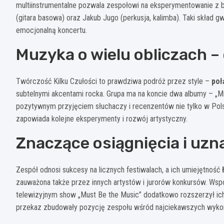
multiinstrumentalne pozwala zespołowi na eksperymentowanie z brz
(gitara basowa) oraz Jakub Jugo (perkusja, kalimba). Taki skład
emocjonalną koncertu.
Muzyka o wielu obliczach –
Twórczość Kilku Czułości to prawdziwa podróż przez style –
poł
subtelnymi akcentami rocka. Grupa ma na koncie dwa albumy – „Mię
pozytywnym przyjęciem słuchaczy i recenzentów nie tylko w Pols
zapowiada kolejne eksperymenty i rozwój artystyczny.
Znaczące osiągnięcia i uzn
Zespół odnosi sukcesy na licznych festiwalach, a ich umiejętność
zauważona także przez innych artystów i jurorów konkursów. Wspó
telewizyjnym show „Must Be the Music” dodatkowo rozszerzył ich 
przekaz zbudowały pozycję zespołu wśród najciekawszych wykon