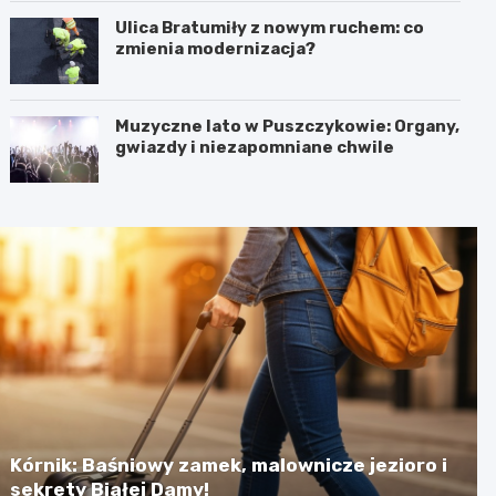
Ulica Bratumiły z nowym ruchem: co
zmienia modernizacja?
Muzyczne lato w Puszczykowie: Organy,
gwiazdy i niezapomniane chwile
Kórnik: Baśniowy zamek, malownicze jezioro i
sekrety Białej Damy!