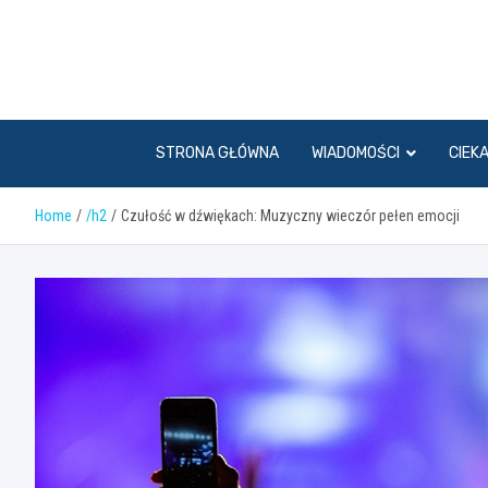
Skip
to
content
STRONA GŁÓWNA
WIADOMOŚCI
CIEK
Home
/h2
Czułość w dźwiękach: Muzyczny wieczór pełen emocji