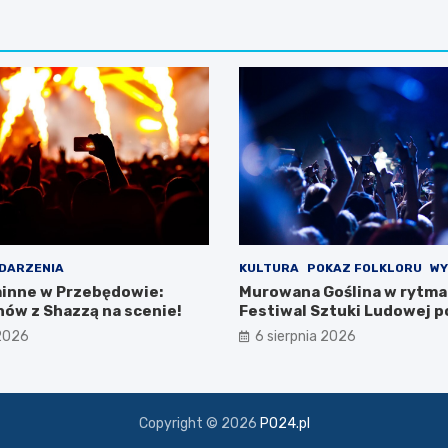
DARZENIA
KULTURA
POKAZ FOLKLORU
WY
inne w Przebędowie:
Murowana Goślina w rytma
nów z Shazzą na scenie!
Festiwal Sztuki Ludowej p
pierwszy!
 2026
6 sierpnia 2026
Copyright © 2026
PO24.pl