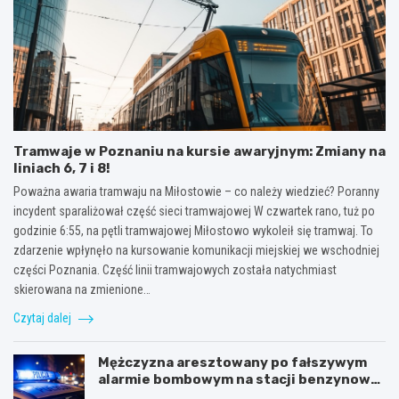
Tramwaje w Poznaniu na kursie awaryjnym: Zmiany na
liniach 6, 7 i 8!
Poważna awaria tramwaju na Miłostowie – co należy wiedzieć? Poranny
incydent sparaliżował część sieci tramwajowej W czwartek rano, tuż po
godzinie 6:55, na pętli tramwajowej Miłostowo wykoleił się tramwaj. To
zdarzenie wpłynęło na kursowanie komunikacji miejskiej we wschodniej
części Poznania. Część linii tramwajowych została natychmiast
skierowana na zmienione…
Czytaj dalej
Mężczyzna aresztowany po fałszywym
alarmie bombowym na stacji benzynowej
w Swarzędzu