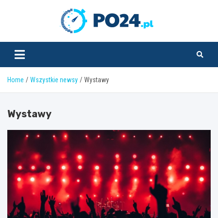
Skip
to
PO24.pl
content
Home
Wszystkie newsy
Wystawy
Wystawy