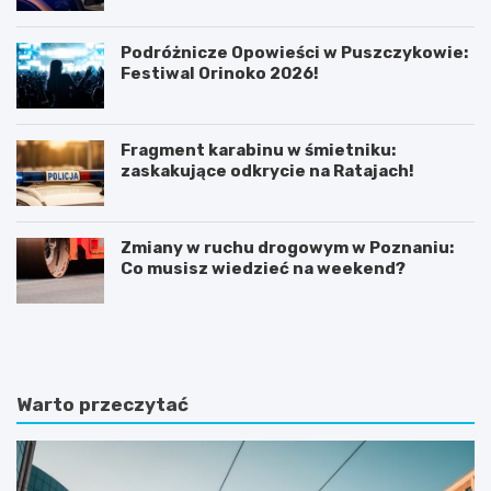
Podróżnicze Opowieści w Puszczykowie:
Festiwal Orinoko 2026!
Fragment karabinu w śmietniku:
zaskakujące odkrycie na Ratajach!
Zmiany w ruchu drogowym w Poznaniu:
Co musisz wiedzieć na weekend?
K
P
ó
o
r
z
n
n
i
a
Warto przeczytać
k
j
:
f
B
a
a
s
ś
c