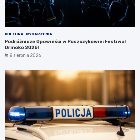
k
o
w
e
j
w
KULTURA
WYDARZENIA
y
Podróżnicze Opowieści w Puszczykowie: Festiwal
c
Orinoko 2026!
i
8 sierpnia 2026
e
c
z
k
i