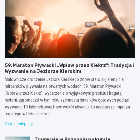
59. Maraton Pływacki „Wpław przez Kiekrz”: Tradycja i
Wyzwanie na Jeziorze Kierskim
Malownicze otoczenie Jeziora Kierskiego znów stało się areną dla
miłośników pływania na otwartych wodach. 59. Maraton Pływacki
„Wpław przez Kiekrz”, wydarzenie o wyjątkowym prestiżu i bogatej
historii, zgromadził w tym roku szesnastu śmiałków gotowych podjąć
wyzwanie 10-kilometrowej trasy wokół akwenu. To najstarsza impreza
tego typu w Polsce, która…
Czytaj dalej
Tramwaje w Poznaniu na kursie