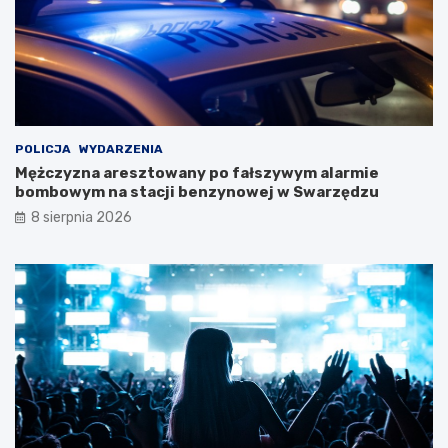
y
ą
!
t
k
o
w
e
j
w
POLICJA
WYDARZENIA
y
Mężczyzna aresztowany po fałszywym alarmie
c
bombowym na stacji benzynowej w Swarzędzu
i
8 sierpnia 2026
e
c
z
k
i