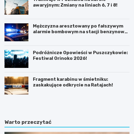
awaryjnym: Zmiany na liniach 6, 7 i 8!
Mężczyzna aresztowany po fałszywym
alarmie bombowym na stacji benzynowej
w Swarzędzu
Podróżnicze Opowieści w Puszczykowie:
Festiwal Orinoko 2026!
Fragment karabinu w śmietniku:
zaskakujące odkrycie na Ratajach!
K
P
ó
o
r
z
n
n
i
a
Warto przeczytać
k
j
:
f
B
a