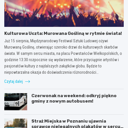
Kulturowa Uczta: Murowana Gośliną w rytmie świata!
Już 15 sierpnia, Międzynarodowy Festiwal Sztuki Ludowej ożywi
Murowaną Goślinę, otwierając szeroko drzwi do kulturowych skarbów
świata. W samym sercu miasta, na placu Powstańców Wielkopolskich, o
godzinie 13:30 rozpocznie się wydarzenie, które przyciągnie artystów i
pasjonatów kultury z najdalszych zakątków globu. Będzie to
niepowtarzalna okazja do doświadczenia różnorodności…
Czytaj dalej
Czerwonak na weekend: odkryj piękno
gminy z nowym autobusem!
Straż Miejska w Poznaniu ujawnia
sprawcę nielegalnych plakatów w sercu