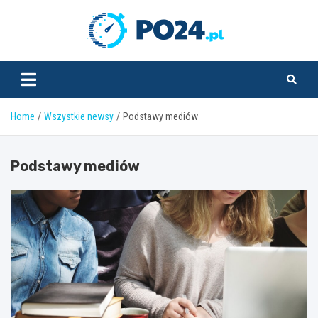
Skip
to
PO24.pl
content
Home
Wszystkie newsy
Podstawy mediów
Podstawy mediów