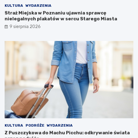
j
KULTURA
WYDARZENIA
w
Straż Miejska w Poznaniu ujawnia sprawcę
y
nielegalnych plakatów w sercu Starego Miasta
c
9 sierpnia 2026
i
e
c
z
k
i
KULTURA
PODRÓŻE
WYDARZENIA
Z Puszczykowa do Machu Picchu: odkrywanie świata