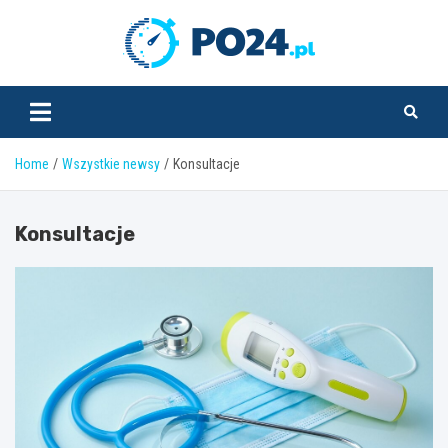
Skip
to
PO24.pl
content
Home
Wszystkie newsy
Konsultacje
Konsultacje