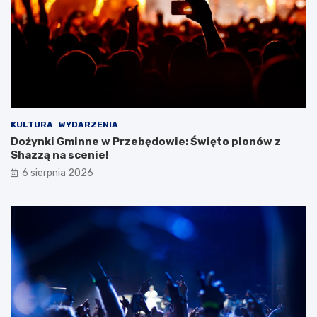
D
w
a
y
m
j
y
ą
!
t
k
o
w
e
j
KULTURA
WYDARZENIA
w
Dożynki Gminne w Przebędowie: Święto plonów z
y
Shazzą na scenie!
c
6 sierpnia 2026
i
e
c
z
k
i