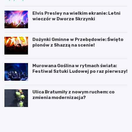
Elvis Presley na wielkim ekranie: Letni
wieczór w Dworze Skrzynki
Dożynki Gminne w Przebędowie: Święto
plonów z Shazzą na scenie!
Murowana Goślina w rytmach świata:
Festiwal Sztuki Ludowej po raz pierwszy!
Ulica Bratumiły z nowym ruchem: co
zmienia modernizacja?
K
P
ó
o
r
z
n
n
i
a