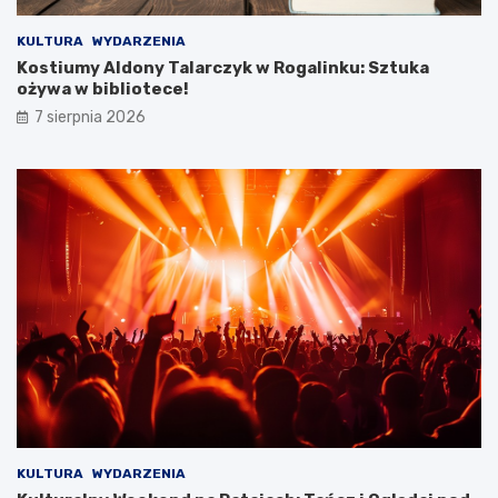
e
j
KULTURA
WYDARZENIA
w
Kostiumy Aldony Talarczyk w Rogalinku: Sztuka
y
ożywa w bibliotece!
c
7 sierpnia 2026
i
e
c
z
k
i
KULTURA
WYDARZENIA