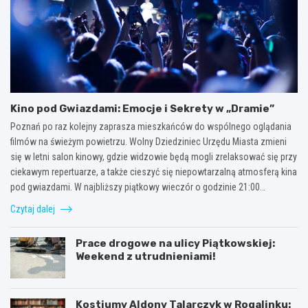
Kino pod Gwiazdami: Emocje i Sekrety w „Dramie”
Poznań po raz kolejny zaprasza mieszkańców do wspólnego oglądania
filmów na świeżym powietrzu. Wolny Dziedziniec Urzędu Miasta zmieni
się w letni salon kinowy, gdzie widzowie będą mogli zrelaksować się przy
ciekawym repertuarze, a także cieszyć się niepowtarzalną atmosferą kina
pod gwiazdami. W najbliższy piątkowy wieczór o godzinie 21:00…
Czytaj dalej
Prace drogowe na ulicy Piątkowskiej:
Weekend z utrudnieniami!
Kostiumy Aldony Talarczyk w Rogalinku: