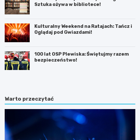
Sztuka ożywa w bibliotece!
Kulturalny Weekend na Ratajach: Tańcz i
Oglądaj pod Gwiazdami!
100 lat OSP Plewiska: Świętujmy razem
bezpieczeństwo!
K
P
ó
o
r
z
n
n
i
a
Warto przeczytać
k
j
:
f
B
a
a
s
ś
c
n
y
i
n