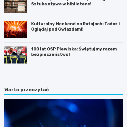
Sztuka ożywa w bibliotece!
Kulturalny Weekend na Ratajach: Tańcz i
Oglądaj pod Gwiazdami!
100 lat OSP Plewiska: Świętujmy razem
bezpieczeństwo!
K
P
ó
o
r
z
n
n
i
a
Warto przeczytać
k
j
:
f
B
a
a
s
ś
c
n
y
i
n