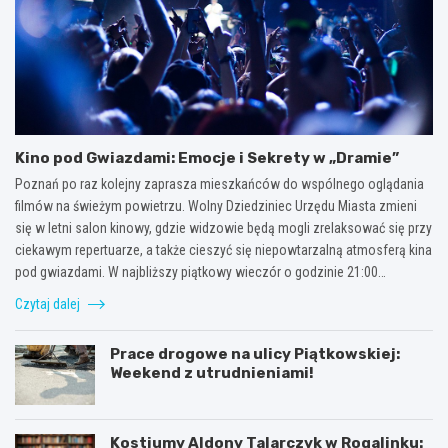
Kino pod Gwiazdami: Emocje i Sekrety w „Dramie”
Poznań po raz kolejny zaprasza mieszkańców do wspólnego oglądania
filmów na świeżym powietrzu. Wolny Dziedziniec Urzędu Miasta zmieni
się w letni salon kinowy, gdzie widzowie będą mogli zrelaksować się przy
ciekawym repertuarze, a także cieszyć się niepowtarzalną atmosferą kina
pod gwiazdami. W najbliższy piątkowy wieczór o godzinie 21:00…
Czytaj dalej
Prace drogowe na ulicy Piątkowskiej:
Weekend z utrudnieniami!
Kostiumy Aldony Talarczyk w Rogalinku: