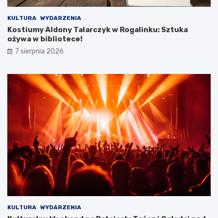
e
j
KULTURA
WYDARZENIA
w
Kostiumy Aldony Talarczyk w Rogalinku: Sztuka
y
ożywa w bibliotece!
c
7 sierpnia 2026
i
e
c
z
k
i
KULTURA
WYDARZENIA