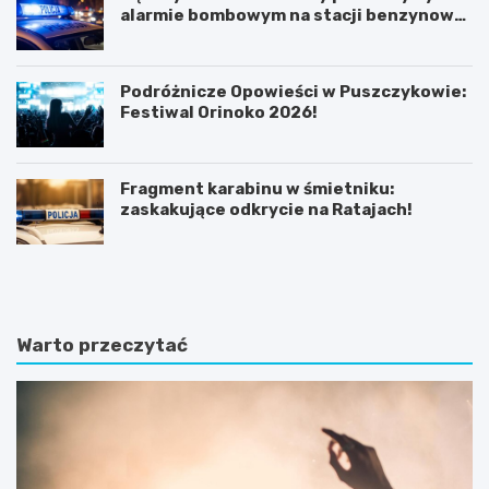
alarmie bombowym na stacji benzynowej
w Swarzędzu
Podróżnicze Opowieści w Puszczykowie:
Festiwal Orinoko 2026!
Fragment karabinu w śmietniku:
zaskakujące odkrycie na Ratajach!
K
P
ó
o
r
z
n
n
i
a
Warto przeczytać
k
j
:
f
B
a
a
s
ś
c
n
y
i
n