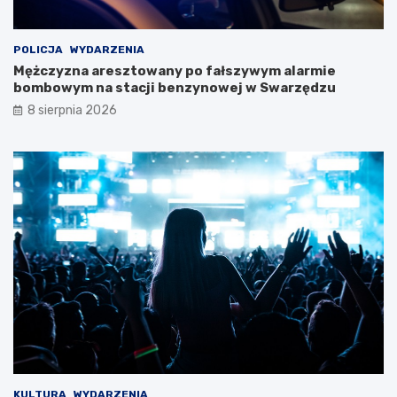
e
j
w
POLICJA
WYDARZENIA
y
Mężczyzna aresztowany po fałszywym alarmie
c
bombowym na stacji benzynowej w Swarzędzu
i
8 sierpnia 2026
e
c
z
k
i
KULTURA
WYDARZENIA