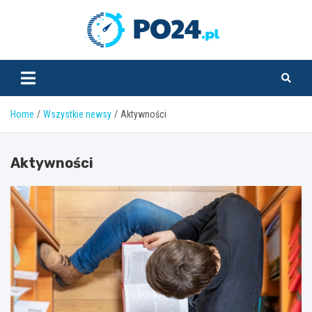
Skip
to
PO24.pl
content
Home
Wszystkie newsy
Aktywności
Aktywności