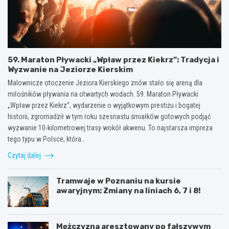
59. Maraton Pływacki „Wpław przez Kiekrz”: Tradycja i
Wyzwanie na Jeziorze Kierskim
Malownicze otoczenie Jeziora Kierskiego znów stało się areną dla
miłośników pływania na otwartych wodach. 59. Maraton Pływacki
„Wpław przez Kiekrz”, wydarzenie o wyjątkowym prestiżu i bogatej
historii, zgromadził w tym roku szesnastu śmiałków gotowych podjąć
wyzwanie 10-kilometrowej trasy wokół akwenu. To najstarsza impreza
tego typu w Polsce, która…
Czytaj dalej
Tramwaje w Poznaniu na kursie
awaryjnym: Zmiany na liniach 6, 7 i 8!
Mężczyzna aresztowany po fałszywym