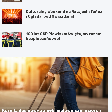
Kulturalny Weekend na Ratajach: Tańcz
i Oglądaj pod Gwiazdami!
100 lat OSP Plewiska: Świętujmy razem
bezpieczeństwo!
Kórnik: Baśniowy zamek, malownicze jezioro i