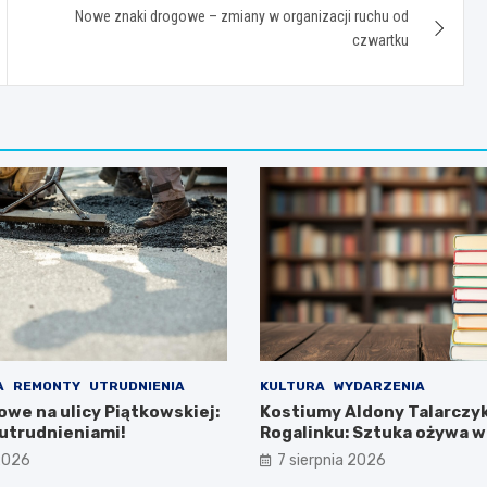
Nowe znaki drogowe – zmiany w organizacji ruchu od
czwartku
A
REMONTY
UTRUDNIENIA
KULTURA
WYDARZENIA
owe na ulicy Piątkowskiej:
Kostiumy Aldony Talarczy
utrudnieniami!
Rogalinku: Sztuka ożywa w
bibliotece!
 2026
7 sierpnia 2026