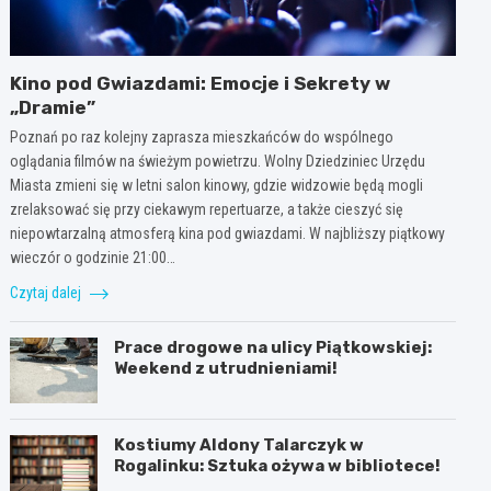
Kino pod Gwiazdami: Emocje i Sekrety w
„Dramie”
Poznań po raz kolejny zaprasza mieszkańców do wspólnego
oglądania filmów na świeżym powietrzu. Wolny Dziedziniec Urzędu
Miasta zmieni się w letni salon kinowy, gdzie widzowie będą mogli
zrelaksować się przy ciekawym repertuarze, a także cieszyć się
niepowtarzalną atmosferą kina pod gwiazdami. W najbliższy piątkowy
wieczór o godzinie 21:00…
Czytaj dalej
Prace drogowe na ulicy Piątkowskiej:
Weekend z utrudnieniami!
Kostiumy Aldony Talarczyk w
Rogalinku: Sztuka ożywa w bibliotece!