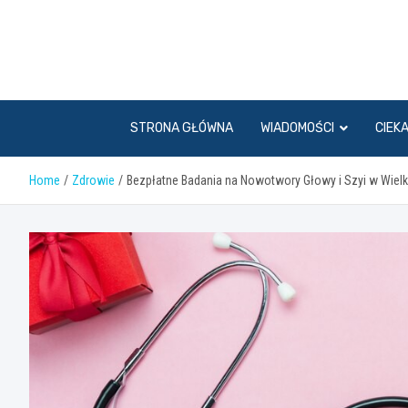
Skip
to
content
STRONA GŁÓWNA
WIADOMOŚCI
CIEK
Home
Zdrowie
Bezpłatne Badania na Nowotwory Głowy i Szyi w Wiel