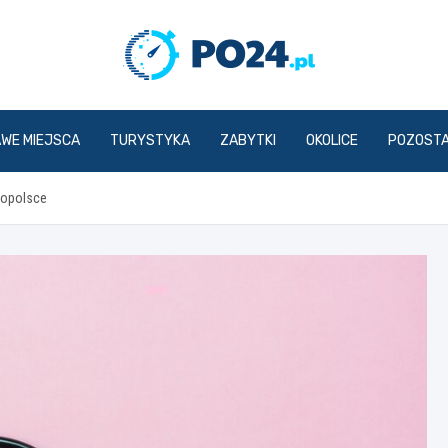
PO24.p
AWE MIEJSCA
TURYSTYKA
ZABYTKI
OKOLICE
POZOST
kopolsce