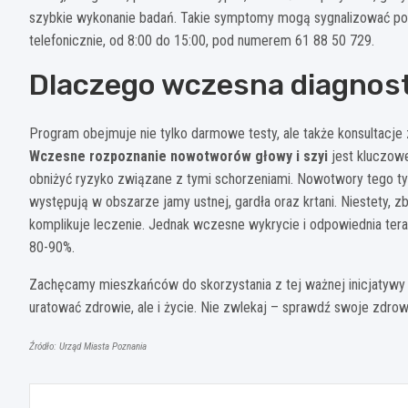
szybkie wykonanie badań. Takie symptomy mogą sygnalizować po
telefonicznie, od 8:00 do 15:00, pod numerem 61 88 50 729.
Dlaczego wczesna diagnost
Program obejmuje nie tylko darmowe testy, ale także konsultacje
Wczesne rozpoznanie nowotworów głowy i szyi
jest kluczowe
obniżyć ryzyko związane z tymi schorzeniami. Nowotwory tego ty
występują w obszarze jamy ustnej, gardła oraz krtani. Niestety
komplikuje leczenie. Jednak wczesne wykrycie i odpowiednia ter
80-90%.
Zachęcamy mieszkańców do skorzystania z tej ważnej inicjatywy z
uratować zdrowie, ale i życie. Nie zwlekaj – sprawdź swoje zdrowi
Źródło: Urząd Miasta Poznania
Nawigacja