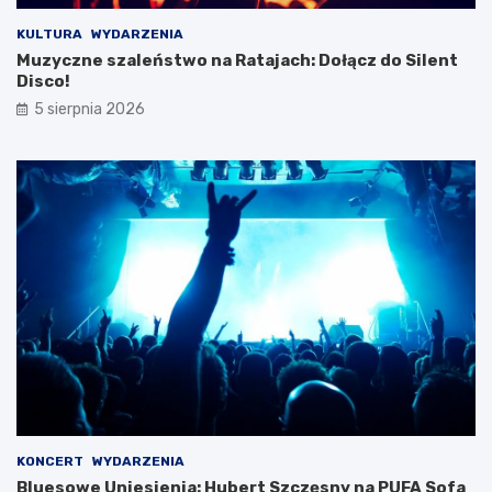
j
w
KULTURA
WYDARZENIA
y
Muzyczne szaleństwo na Ratajach: Dołącz do Silent
c
Disco!
i
5 sierpnia 2026
e
c
z
k
i
KONCERT
WYDARZENIA
Bluesowe Uniesienia: Hubert Szczęsny na PUFA Sofa