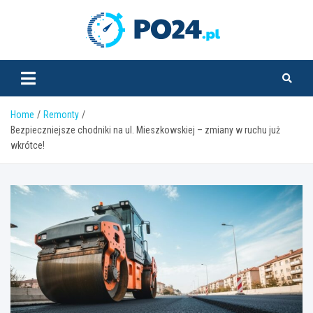
Skip
to
PO24.pl
content
Home
Remonty
Bezpieczniejsze chodniki na ul. Mieszkowskiej – zmiany w ruchu już
wkrótce!