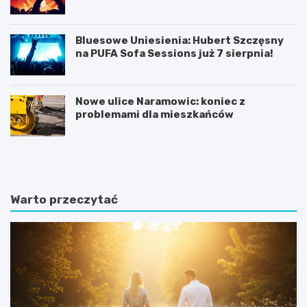
Bluesowe Uniesienia: Hubert Szczęsny
na PUFA Sofa Sessions już 7 sierpnia!
Nowe ulice Naramowic: koniec z
problemami dla mieszkańców
K
P
ó
o
r
z
n
n
i
a
Warto przeczytać
k
j
:
f
B
a
a
s
ś
c
n
y
i
n
o
u
w
j