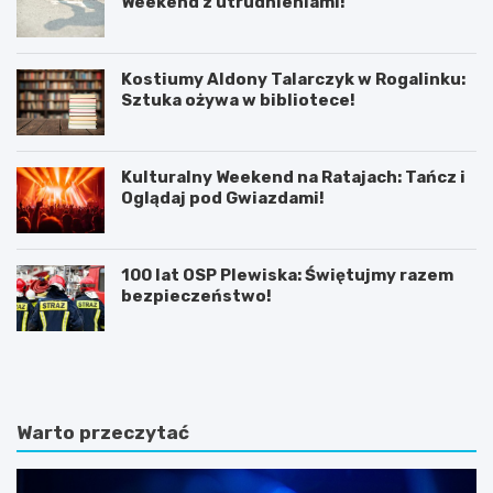
Weekend z utrudnieniami!
Kostiumy Aldony Talarczyk w Rogalinku:
Sztuka ożywa w bibliotece!
Kulturalny Weekend na Ratajach: Tańcz i
Oglądaj pod Gwiazdami!
100 lat OSP Plewiska: Świętujmy razem
bezpieczeństwo!
K
P
ó
o
r
z
n
n
i
a
Warto przeczytać
k
j
:
f
B
a