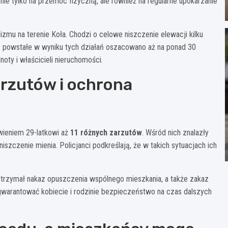
ie tylko na przemoc fizyczną, ale również na regularne upokarzanie
mu na terenie Koła. Chodzi o celowe niszczenie elewacji kilku
traty powstałe w wyniku tych działań oszacowano aż na ponad 30
noty i właścicieli nieruchomości.
arzutów i ochrona
wieniem 29-latkowi aż
11 różnych zarzutów
. Wśród nich znalazły
 niszczenie mienia. Policjanci podkreślają, że w takich sytuacjach ich
otrzymał nakaz opuszczenia wspólnego mieszkania, a także zakaz
zagwarantować kobiecie i rodzinie bezpieczeństwo na czas dalszych