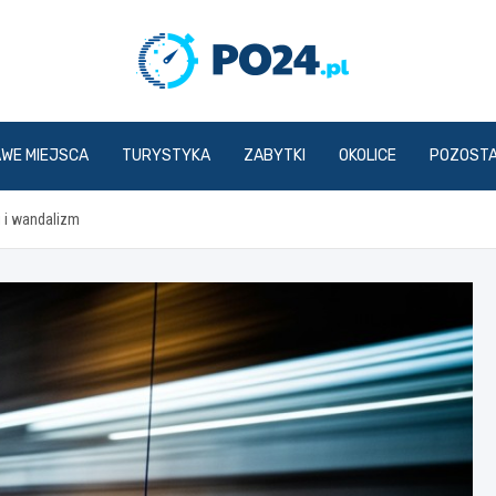
PO24.p
AWE MIEJSCA
TURYSTYKA
ZABYTKI
OKOLICE
POZOST
i i wandalizm