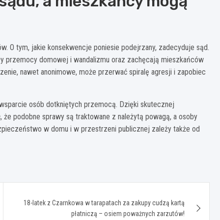
o sądu, a mieszkańcy mogą
ów. O tym, jakie konsekwencje poniesie podejrzany, zadecyduje sąd.
gnały przemocy domowej i wandalizmu oraz zachęcają mieszkańców
enie, nawet anonimowe, może przerwać spiralę agresji i zapobiec
az wsparcie osób dotkniętych przemocą. Dzięki skutecznej
, że podobne sprawy są traktowane z należytą powagą, a osoby
pieczeństwo w domu i w przestrzeni publicznej zależy także od
18-latek z Czarnkowa w tarapatach za zakupy cudzą kartą
płatniczą – osiem poważnych zarzutów!