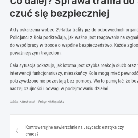
Co dalej? Sprawa trafiła d
czuć się bezpieczniej
Akty oskarżenia wobec 29-latka trafiły już do odpowiednich organ
Policjanci z Koła podkreślają, jak ważne jest reagowanie na sy
do współpracy w trosce o wspólne bezpieczeństwo. Każde zgłosz
poważniejszym tragediom.
Cała sytuacja pokazuje, jak istotna jest szybka reakcja służb or
interwencji funkcjonariuszy, mieszkańcy Koła mogą mieć pewność
pokrzywdzone nie pozostają bez pomocy. Warto pamiętać, że bez
naszej czujności i odwagi w podejmowaniu działań.
źródło: Aktualności – Policja Wielkopolska
Nawigacja
Kontrowersyjne nawierzchnie na Jeżycach: estetyka czy
wpisu
chaos?