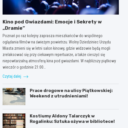
Kino pod Gwiazdami: Emocje i Sekrety w
„Dramie”
Poznań po raz kolejny zaprasza mieszkańców do wspólnego
oglądania filmów na świeżym powietrzu. Wolny Dziedziniec Urzędu
Miasta zmieni się w letni salon kinowy, gdzie widzowie będą mogli
zrelaksować się przy ciekawym repertuarze, a także cieszyć się
niepowtarzalną atmosferą kina pod gwiazdami. W najbliższy piątkowy
wieczór o godzinie 21:00…
Czytaj dalej
Prace drogowe na ulicy Piątkowskiej:
Weekend z utrudnieniami!
Kostiumy Aldony Talarczyk w
Rogalinku: Sztuka ożywa w bibliotece!