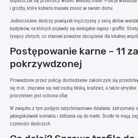
dopuszczał się przemocy wobec własnej matki. Policja wskazuje n
i groźby, które kobieta musiała znosić w swoim domu.
Jednocześnie śledczy powiązali mężczyznę z serią aktów wandaliz
budynków, na których pojawiły się nielegalne napisy i graffiti. S
tysięcy złotych, co stanowi poważne obciążenie dla lokalnej wspól
Postępowanie karne – 11 z
pokrzywdzonej
Prowadzone przez policję dochodzenie zakończyło się przedsta
się m.in.: znęcanie się nad osobą bliską, kradzież, a także umyślne
priorytetem jest ochrona ofiar.
W związku z tym podjęto natychmiastowe działania: zatrzymany 
jakiegokolwiek kontaktu i zbliżania się do matki. Środki te mają 
czynności śledczych.