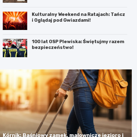
Kulturalny Weekend na Ratajach: Tańcz
i Oglądaj pod Gwiazdami!
100 lat OSP Plewiska: Świętujmy razem
bezpieczeństwo!
Kórnik: Baśniowy zamek, malownicze jezioro i