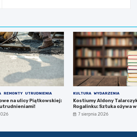
A
REMONTY
UTRUDNIENIA
KULTURA
WYDARZENIA
owe na ulicy Piątkowskiej:
Kostiumy Aldony Talarczy
utrudnieniami!
Rogalinku: Sztuka ożywa w
bibliotece!
 2026
7 sierpnia 2026